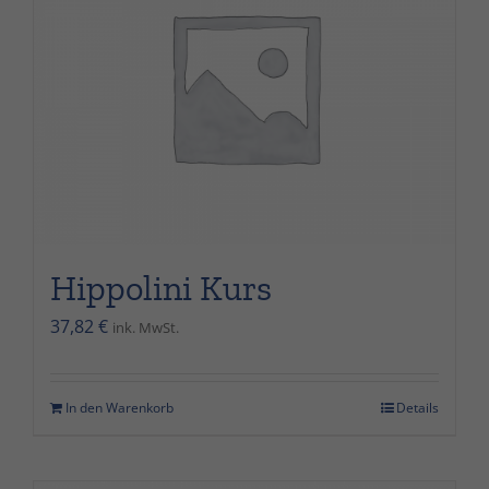
Erfahrungen
Damit unsere
Website
während
Ihres Besuchs
so gut wie
möglich
funktioniert.
Wenn Sie
diese Cookies
Hippolini Kurs
ablehnen,
werden
37,82
€
ink. MwSt.
einige
Funktionen
auf der
In den Warenkorb
Details
Website nicht
mehr
verfügbar