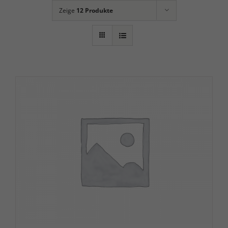
Hippolini Kinderreiten
Zeige
12 Produkte
Muscle Power
Salt-Water Horse Spa
Verkaufspferde
Deckhengste
Kontakt