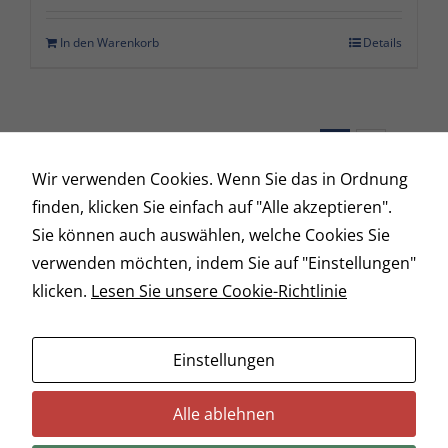
In den Warenkorb
Details
1
2
Vor
Wir verwenden Cookies. Wenn Sie das in Ordnung
finden, klicken Sie einfach auf "Alle akzeptieren".
Sie können auch auswählen, welche Cookies Sie
© Copyright 2026 | Circle L Ranch
verwenden möchten, indem Sie auf "Einstellungen"
klicken.
Lesen Sie unsere Cookie-Richtlinie
Heidberg 21 | 31638 Wenden |
ranch (at) circle-l.de
| +49 5026 30 99 895
Einstellungen
Impressum
Alle ablehnen