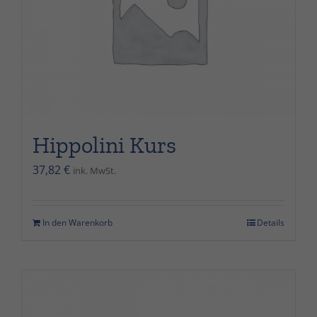
optional. Sie
werden
benötigt,
damit die
Website
funktioniert.
Statistik
Hippolini Kurs
Damit wir die
Funktionalität
37,82
€
ink. MwSt.
und die
Struktur der
Website
In den Warenkorb
Details
verbessern
können,
basierend
auf der
Nutzung der
Website.