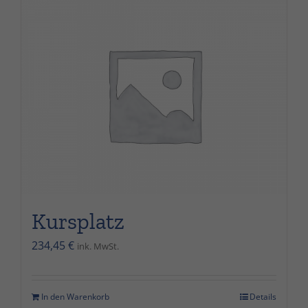
sein.
Marketing
Indem Sie uns Ihre
Interessen beim
Besuch unserer
Website mitteilen,
erhöhen Sie die
Wahrscheinlichkeit,
dass Sie
personalisierte
Inhalte und
Angebote erhalten.
Kursplatz
234,45
€
ink. MwSt.
In den Warenkorb
Details