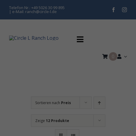
Zum
Telefon Nr.: +49 5026 30 99 895
| e-Mail: ranch@circle-l.de
Inhalt
springen
Toggle
Navigation
0
Home
Training
Pferdepension
Sortieren nach
Preis
Kurse & Turniere
Zeige
12 Produkte
Hippolini Kinderreiten