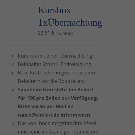
möglich
Kursbox
funktioniert.
Wenn Sie
1xÜbernachtung
diese Cookies
ablehnen,
33,61
€
ink. MwSt.
werden einige
Funktionen
auf der
Kursbox mit einer Übernachtung
Website nicht
mehr
Beinhaltet Stroh + Endreinigung
verfügbar sein.
Bitte Kraftfutter in geschlossenen
Behältern vor die Box stellen.
Späneeinstreu steht bei Bedarf
Marketing
Indem Sie uns Ihre
für 15€ pro Ballen zur Verfügung.
Interessen beim
Bitte vorab per Mail an
Besuch unserer
ranch@circle-l.de informieren.
Website mitteilen,
Das von Ihnen mitgebrachte Pferd
erhöhen Sie die
Wahrscheinlichkeit,
muss eine vollständige Tetanus und