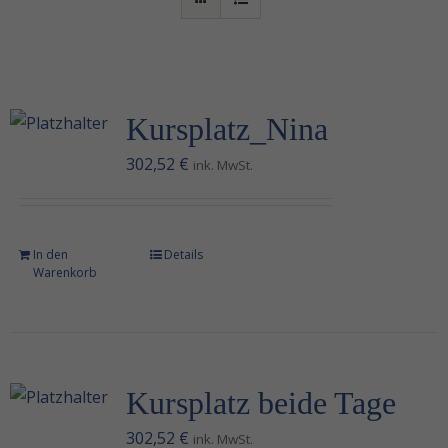
Muscle Power
Salt-Water Horse Spa
Kursplatz_Nina
Verkaufspferde
302,52
€
ink. MwSt.
Deckhengste
In den
Details
Kontakt
Warenkorb
Kursplatz beide Tage
302,52
€
ink. MwSt.