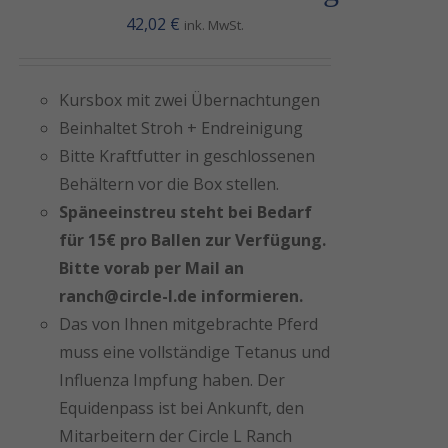
42,02
€
ink. MwSt.
Kursbox mit zwei Übernachtungen
Beinhaltet Stroh + Endreinigung
Bitte Kraftfutter in geschlossenen
Behältern vor die Box stellen.
Erforderlich
Späneeinstreu steht bei Bedarf
Diese
für 15€ pro Ballen zur Verfügung.
Cookies sind
Bitte vorab per Mail an
nicht
ranch@circle-l.de informieren.
optional. Sie
werden
Das von Ihnen mitgebrachte Pferd
benötigt,
muss eine vollständige Tetanus und
damit die
Influenza Impfung haben. Der
Website
Equidenpass ist bei Ankunft, den
funktioniert.
Mitarbeitern der Circle L Ranch