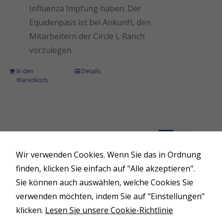
dass Sie
Influenza Impfung haben. Der
personalisierte
Equidenpass ist bei Ankunft, den
Inhalte und
Angebote
Mitarbeitern der Circle L Ranch
erhalten.
vorzulegen.
In den
Details
Warenkorb
1
2
Vor
Wir verwenden Cookies. Wenn Sie das in Ordnung
finden, klicken Sie einfach auf "Alle akzeptieren".
Sie können auch auswählen, welche Cookies Sie
© Copyright 2026 | Circle L Ranch
verwenden möchten, indem Sie auf "Einstellungen"
klicken.
Lesen Sie unsere Cookie-Richtlinie