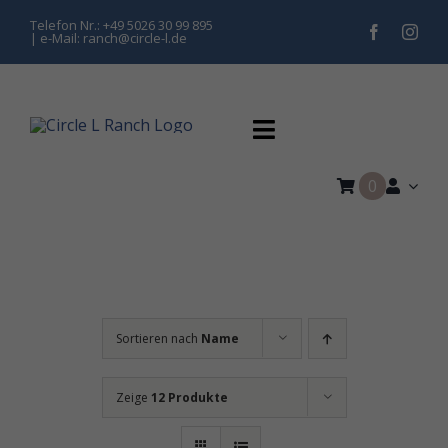
Zum
Telefon Nr.: +49 5026 30 99 895
| e-Mail: ranch@circle-l.de
Inhalt
springen
Toggle
Navigation
0
Home
Training
Pferdepension
Sortieren nach
Name
Kurse & Turniere
Zeige
12 Produkte
Hippolini Kinderreiten