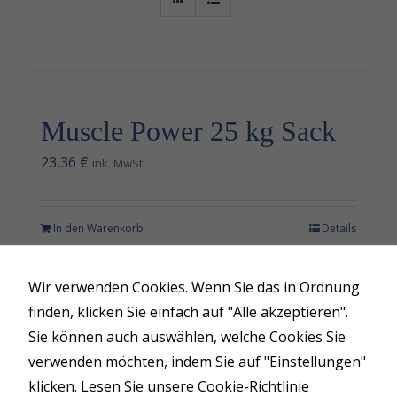
Muscle Power
Salt-Water Horse Spa
Muscle Power 25 kg Sack
Verkaufspferde
23,36
€
ink. MwSt.
Deckhengste
Kontakt
In den Warenkorb
Details
Wir verwenden Cookies. Wenn Sie das in Ordnung
finden, klicken Sie einfach auf "Alle akzeptieren".
Sie können auch auswählen, welche Cookies Sie
© Copyright 2026 | Circle L Ranch
verwenden möchten, indem Sie auf "Einstellungen"
klicken.
Lesen Sie unsere Cookie-Richtlinie