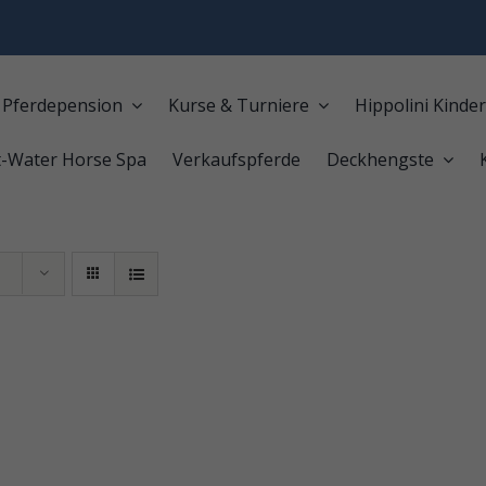
Pferdepension
Kurse & Turniere
Hippolini Kinder
t-Water Horse Spa
Verkaufspferde
Deckhengste
e