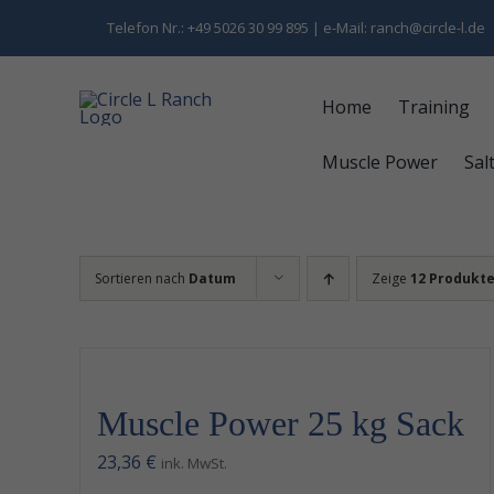
Zum
Telefon Nr.: +49 5026 30 99 895 | e-Mail: ranch@circle-l.de
Inhalt
springen
Home
Training
Muscle Power
Sal
Sortieren nach
Datum
Zeige
12 Produkt
Muscle Power 25 kg Sack
23,36
€
ink. MwSt.