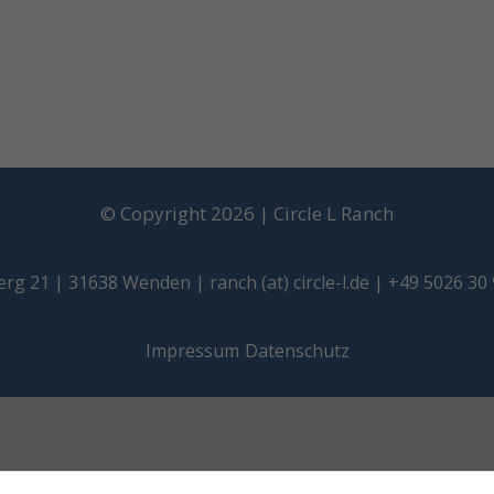
© Copyright 2026 | Circle L Ranch
erg 21 | 31638 Wenden |
ranch (at) circle-l.de | +49 5026 30
Impressum
Datenschutz