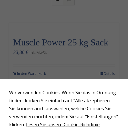
Muscle Power
Salt-Water Horse Spa
Muscle Power 25 kg Sack
Verkaufspferde
23,36
€
ink. MwSt.
Deckhengste
Kontakt
In den Warenkorb
Details
Wir verwenden Cookies. Wenn Sie das in Ordnung
finden, klicken Sie einfach auf "Alle akzeptieren".
Sie können auch auswählen, welche Cookies Sie
© Copyright 2026 | Circle L Ranch
verwenden möchten, indem Sie auf "Einstellungen"
klicken.
Lesen Sie unsere Cookie-Richtlinie