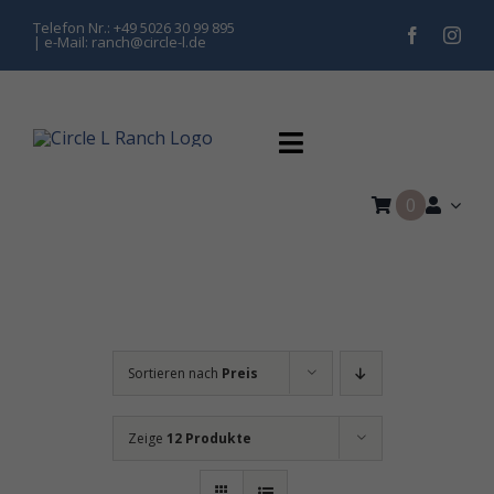
Zum
Telefon Nr.: +49 5026 30 99 895
| e-Mail: ranch@circle-l.de
Inhalt
springen
Toggle
Navigation
0
Home
Training
Pferdepension
Sortieren nach
Preis
Kurse & Turniere
Zeige
12 Produkte
Hippolini Kinderreiten