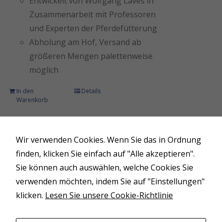
Entwickelt von Wolfgang Laves in
Zusammenarbeit mit Professoren
und Experten der Pferdefütterung
Abholung am Hof, Versand ab
größeren Mengen palettenweise
möglich
In den
Details
Warenkorb
Wir verwenden Cookies. Wenn Sie das in Ordnung
finden, klicken Sie einfach auf "Alle akzeptieren".
Sie können auch auswählen, welche Cookies Sie
© Copyright 2026 | Circle L Ranch
verwenden möchten, indem Sie auf "Einstellungen"
klicken.
Lesen Sie unsere Cookie-Richtlinie
Heidberg 21 | 31638 Wenden |
ranch (at) circle-l.de