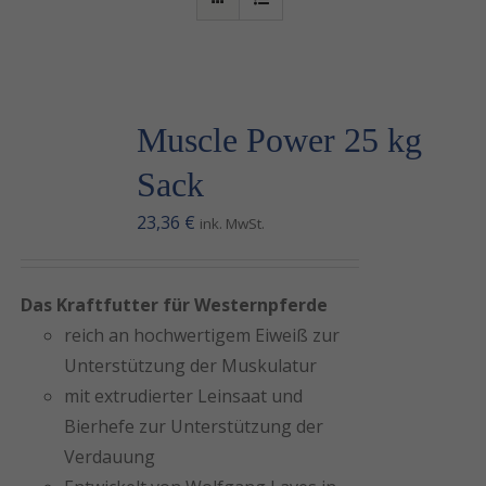
Muscle Power
Salt-Water Horse Spa
Muscle Power 25 kg
Verkaufspferde
Sack
Deckhengste
23,36
€
ink. MwSt.
Kontakt
Das Kraftfutter für Westernpferde
reich an hochwertigem Eiweiß zur
Unterstützung der Muskulatur
mit extrudierter Leinsaat und
Bierhefe zur Unterstützung der
Verdauung