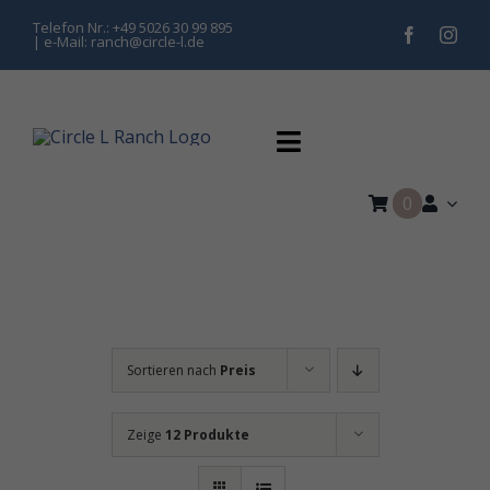
Zum
Telefon Nr.: +49 5026 30 99 895
| e-Mail: ranch@circle-l.de
Inhalt
springen
Toggle
Navigation
0
Home
Training
Pferdepension
Sortieren nach
Preis
Kurse & Turniere
Zeige
12 Produkte
Hippolini Kinderreiten