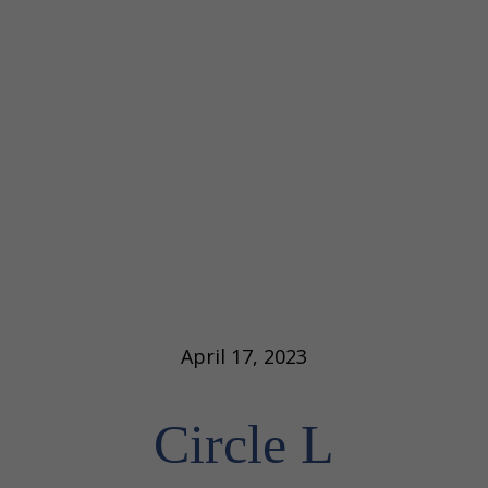
Muscle Power
Salt-Water Horse Spa
Verkaufspferde
Deckhengste
Kontakt
April 17, 2023
Circle L