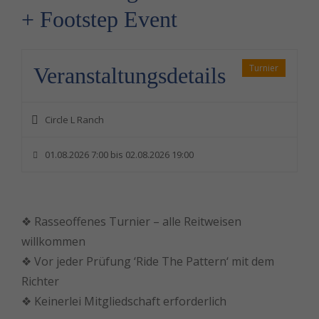
+ Footstep Event
Muscle Power
Salt-Water Horse Spa
Turnier
Veranstaltungsdetails
Verkaufspferde
Circle L Ranch
Deckhengste
01.08.2026 7:00 bis 02.08.2026 19:00
Kontakt
❖ Rasseoffenes Turnier – alle Reitweisen
willkommen
❖ Vor jeder Prüfung ‘Ride The Pattern‘ mit dem
Richter
❖ Keinerlei Mitgliedschaft erforderlich