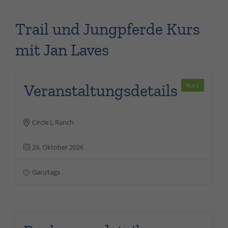
Hippolini Kinderreiten
Trail und Jungpferde Kurs
Muscle Power
mit Jan Laves
Salt-Water Horse Spa
Veranstaltungsdetails
Kurs
Verkaufspferde
Deckhengste
Circle L Ranch
24. Oktober 2026
Kontakt
Ganztags