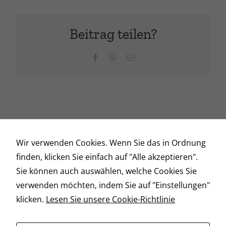
Beitrag teilen?
Facebook
WhatsApp
E-
Mail
Wir verwenden Cookies. Wenn Sie das in Ordnung
finden, klicken Sie einfach auf "Alle akzeptieren".
Sie können auch auswählen, welche Cookies Sie
© Copyright 2026 | Circle L Ranch
verwenden möchten, indem Sie auf "Einstellungen"
klicken.
Lesen Sie unsere Cookie-Richtlinie
Erforderlich
Heidberg 21 | 31638 Wenden |
ranch (at) circle-l.de
Diese