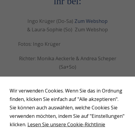
ihr bei:
Diese
Cookies sind
nicht
Ingo Krüger (Do-Sa)
Zum Webshop
optional. Sie
werden
& Laura-Sophie (So) Zum Webshop
benötigt,
damit die
Fotos: Ingo Krüger
Website
funktioniert.
Richter:
Monika Aeckerle
& Andrea Scheper
(Sa+So)
Statistik
Fotograf: Ingo Krüger (Do-Sa)
Zum
Damit wir die
Funktionalität
Webshop
Wir verwenden Cookies. Wenn Sie das in Ordnung
und die
& Laura-Sophie (So) Zum Webshop
finden, klicken Sie einfach auf "Alle akzeptieren".
Struktur der
Sie können auch auswählen, welche Cookies Sie
Website
verbessern
verwenden möchten, indem Sie auf "Einstellungen"
Die Highlights:
können,
klicken.
Lesen Sie unsere Cookie-Richtlinie
basierend auf